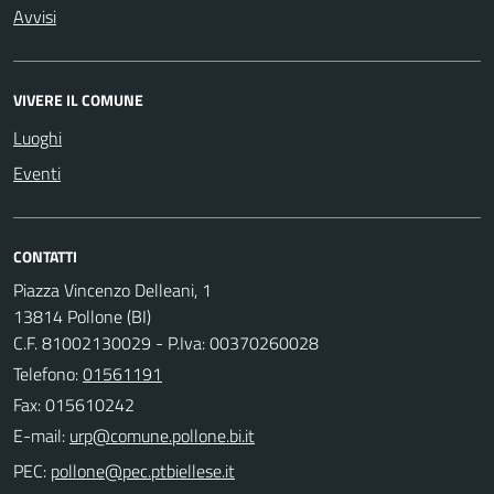
Avvisi
VIVERE IL COMUNE
Luoghi
Eventi
CONTATTI
Piazza Vincenzo Delleani, 1
13814 Pollone (BI)
C.F. 81002130029 - P.Iva: 00370260028
Telefono:
01561191
Fax: 015610242
E-mail:
PEC: