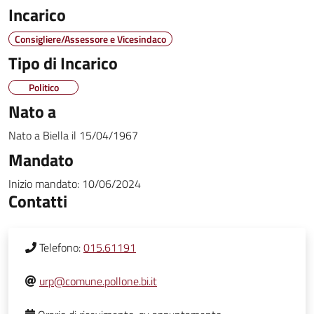
Incarico
Consigliere/Assessore e Vicesindaco
Tipo di Incarico
Politico
Nato a
Nato a
Biella
il
15/04/1967
Mandato
Inizio mandato:
10/06/2024
Contatti
Telefono:
015.61191
urp@comune.pollone.bi.it