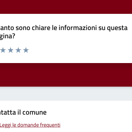
anto sono chiare le informazioni su questa
gina?
a da 1 a 5 stelle la pagina
ta 1 stelle su 5
Valuta 2 stelle su 5
Valuta 3 stelle su 5
Valuta 4 stelle su 5
Valuta 5 stelle su 5
tatta il comune
Leggi le domande frequenti