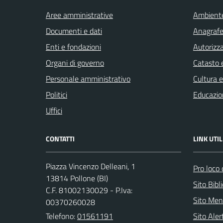
Aree amministrative
Ambient
Documenti e dati
Anagrafe 
Enti e fondazioni
Autorizza
Organi di governo
Catasto e
Personale amministrativo
Cultura 
Politici
Educazio
Uffici
CONTATTI
LINK UTIL
Piazza Vincenzo Delleani, 1
Pro loco 
13814 Pollone (BI)
Sito Bibl
C.F. 81002130029 - P.Iva:
Sito Men
00370260028
Telefono:
01561191
Sito Ale