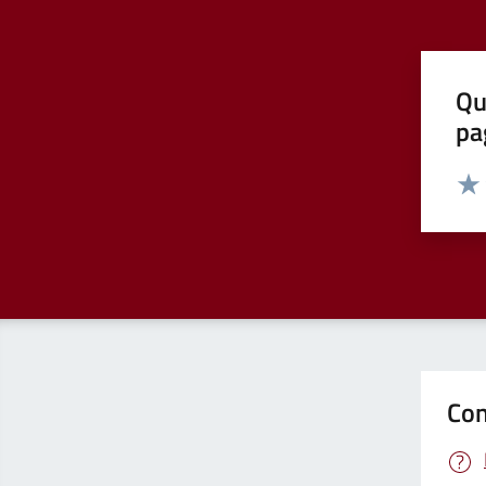
Qu
pa
Valut
Valu
Con