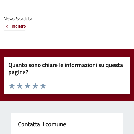
News Scaduta
Indietro
Quanto sono chiare le informazioni su questa
pagina?
Valuta da 1 a 5 stelle la pagina
Valuta 1 stelle su 5
Valuta 2 stelle su 5
Valuta 3 stelle su 5
Valuta 4 stelle su 5
Valuta 5 stelle su 5
Contatta il comune