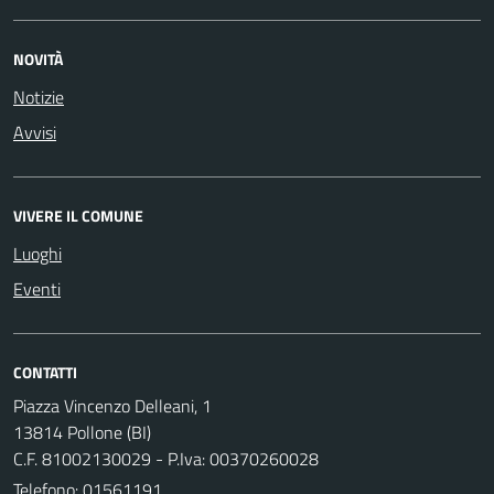
NOVITÀ
Notizie
Avvisi
VIVERE IL COMUNE
Luoghi
Eventi
CONTATTI
Piazza Vincenzo Delleani, 1
13814 Pollone (BI)
C.F. 81002130029 - P.Iva: 00370260028
Telefono:
01561191