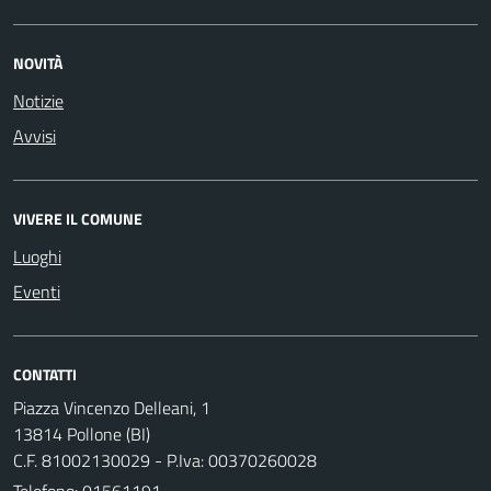
NOVITÀ
Notizie
Avvisi
VIVERE IL COMUNE
Luoghi
Eventi
CONTATTI
Piazza Vincenzo Delleani, 1
13814 Pollone (BI)
C.F. 81002130029 - P.Iva: 00370260028
Telefono:
01561191