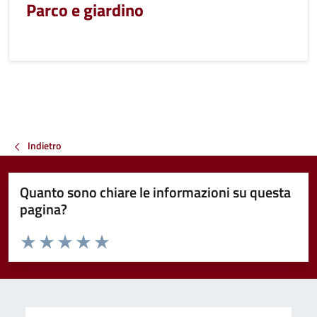
Parco e giardino
Indietro
Quanto sono chiare le informazioni su questa
pagina?
Valuta da 1 a 5 stelle la pagina
Valuta 1 stelle su 5
Valuta 2 stelle su 5
Valuta 3 stelle su 5
Valuta 4 stelle su 5
Valuta 5 stelle su 5