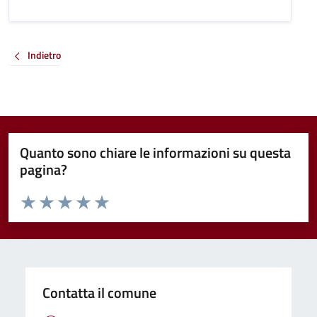
Indietro
Quanto sono chiare le informazioni su questa
pagina?
Valuta da 1 a 5 stelle la pagina
Valuta 1 stelle su 5
Valuta 2 stelle su 5
Valuta 3 stelle su 5
Valuta 4 stelle su 5
Valuta 5 stelle su 5
Contatta il comune