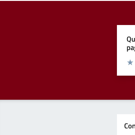
Qu
pa
Valut
Valu
Con