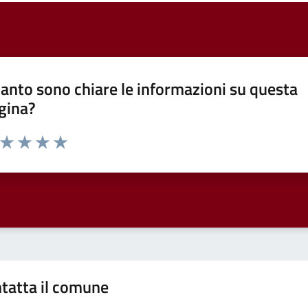
anto sono chiare le informazioni su questa
gina?
a da 1 a 5 stelle la pagina
ta 1 stelle su 5
Valuta 2 stelle su 5
Valuta 3 stelle su 5
Valuta 4 stelle su 5
Valuta 5 stelle su 5
tatta il comune