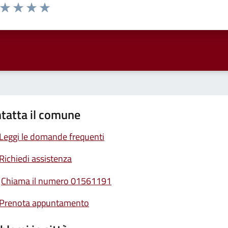
a da 1 a 5 stelle la pagina
ta 1 stelle su 5
Valuta 2 stelle su 5
Valuta 3 stelle su 5
Valuta 4 stelle su 5
Valuta 5 stelle su 5
tatta il comune
Leggi le domande frequenti
Richiedi assistenza
Chiama il numero 01561191
Prenota appuntamento