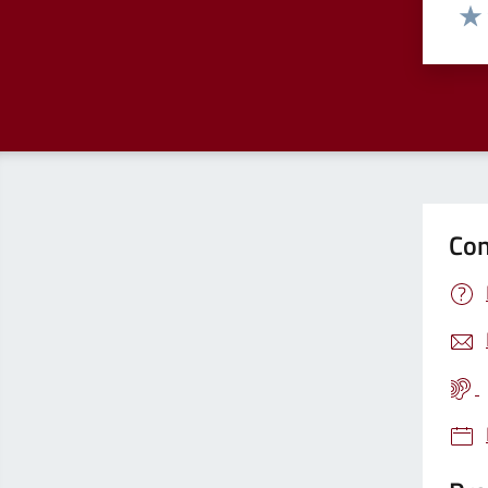
Valut
Valu
Con