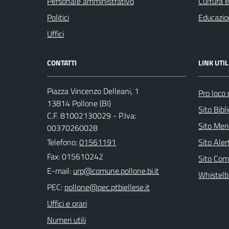
Personale amministrativo
Cultura 
Politici
Educazio
Uffici
CONTATTI
LINK UTIL
Piazza Vincenzo Delleani, 1
Pro loco 
13814 Pollone (BI)
Sito Bibl
C.F. 81002130029 - P.Iva:
Sito Men
00370260028
Telefono:
01561191
Sito Ale
Fax: 015610242
Sito Com
E-mail:
Whistelb
PEC:
Uffici e orari
Numeri utili