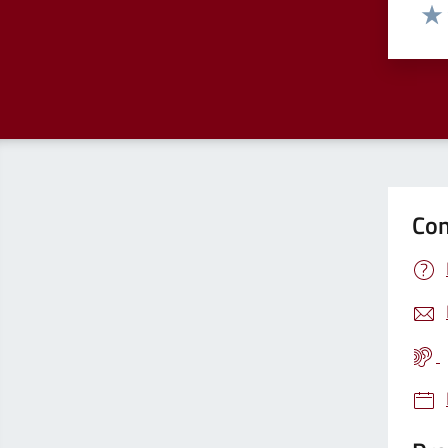
Valut
Valu
Con