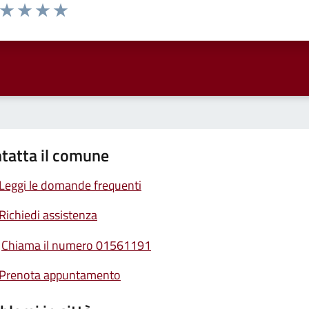
a da 1 a 5 stelle la pagina
ta 1 stelle su 5
Valuta 2 stelle su 5
Valuta 3 stelle su 5
Valuta 4 stelle su 5
Valuta 5 stelle su 5
tatta il comune
Leggi le domande frequenti
Richiedi assistenza
Chiama il numero 01561191
Prenota appuntamento