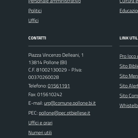
Personale amministrativo
Cultura 
Politici
Educazio
Uffici
CONTATTI
LINK UTIL
Piazza Vincenzo Delleani, 1
Pro loco 
13814 Pollone (BI)
Sito Bibl
C.F. 81002130029 - P.Iva:
Sito Men
00370260028
Telefono:
01561191
Sito Ale
Fax: 015610242
Sito Com
E-mail:
Whistelb
PEC:
Uffici e orari
Numeri utili