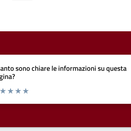
anto sono chiare le informazioni su questa
gina?
a da 1 a 5 stelle la pagina
ta 1 stelle su 5
Valuta 2 stelle su 5
Valuta 3 stelle su 5
Valuta 4 stelle su 5
Valuta 5 stelle su 5