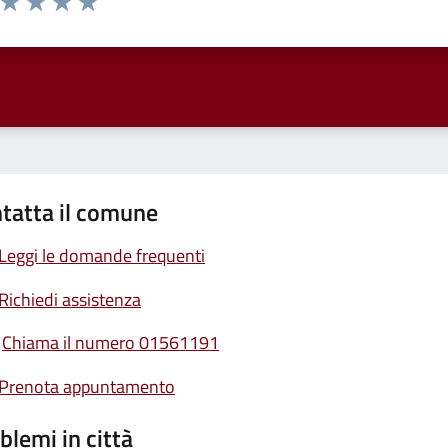
ta 1 stelle su 5
Valuta 2 stelle su 5
Valuta 3 stelle su 5
Valuta 4 stelle su 5
Valuta 5 stelle su 5
tatta il comune
Leggi le domande frequenti
Richiedi assistenza
Chiama il numero 01561191
Prenota appuntamento
blemi in città