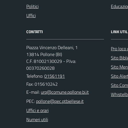
Politici
Educazio
Uffici
CONTATTI
LINK UTIL
Piazza Vincenzo Delleani, 1
Pro loco 
13814 Pollone (BI)
Sito Bibl
C.F. 81002130029 - P.Iva:
Sito Men
00370260028
Telefono:
01561191
Sito Ale
Fax: 015610242
Sito Com
E-mail:
Whistelb
PEC:
Uffici e orari
Numeri utili