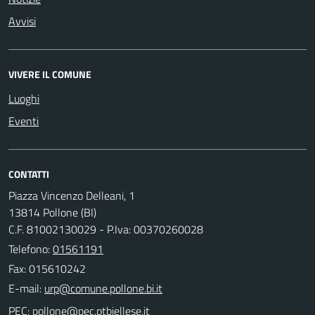
Avvisi
VIVERE IL COMUNE
Luoghi
Eventi
CONTATTI
Piazza Vincenzo Delleani, 1
13814 Pollone (BI)
C.F. 81002130029 - P.Iva: 00370260028
Telefono:
01561191
Fax: 015610242
E-mail:
PEC: