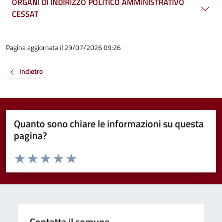
ORGANI DI INDIRIZZO POLITICO AMMINISTRATIVO
CESSAT
Pagina aggiornata il 29/07/2026 09:26
Indietro
Quanto sono chiare le informazioni su questa
pagina?
Valuta da 1 a 5 stelle la pagina
Valuta 1 stelle su 5
Valuta 2 stelle su 5
Valuta 3 stelle su 5
Valuta 4 stelle su 5
Valuta 5 stelle su 5
Contatta il comune