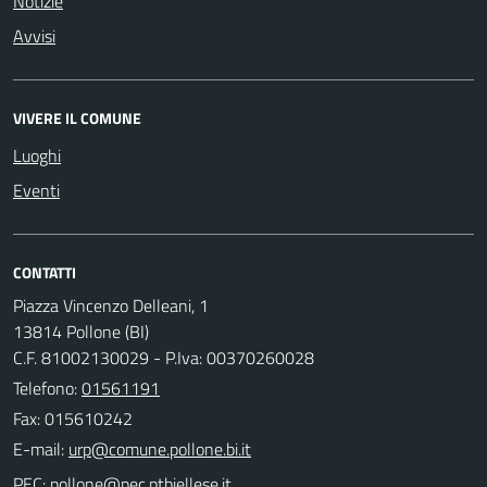
Notizie
Avvisi
VIVERE IL COMUNE
Luoghi
Eventi
CONTATTI
Piazza Vincenzo Delleani, 1
13814 Pollone (BI)
C.F. 81002130029 - P.Iva: 00370260028
Telefono:
01561191
Fax: 015610242
E-mail:
PEC: