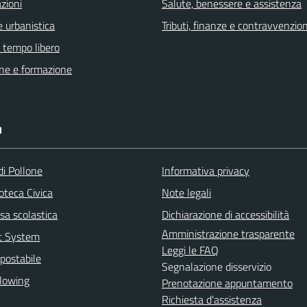
zioni
Salute, benessere e assistenza
 urbanistica
Tributi, finanze e contravvenzion
e tempo libero
ne e formazione
I
di Pollone
Informativa privacy
ioteca Civica
Note legali
sa scolastica
Dichiarazione di accessibilità
Amministrazione trasparente
rt System
Leggi le FAQ
postabile
Segnalazione disservizio
lowing
Prenotazione appuntamento
Richiesta d'assistenza