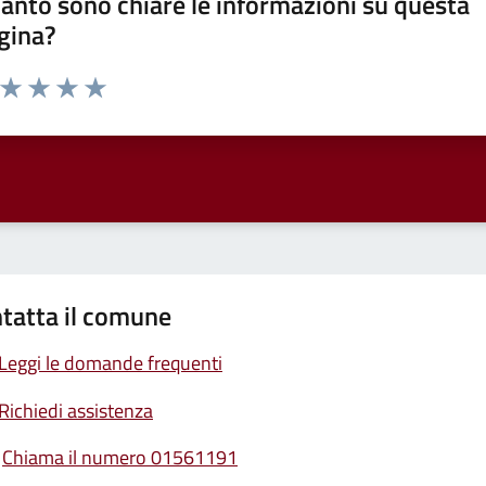
anto sono chiare le informazioni su questa
gina?
a da 1 a 5 stelle la pagina
ta 1 stelle su 5
Valuta 2 stelle su 5
Valuta 3 stelle su 5
Valuta 4 stelle su 5
Valuta 5 stelle su 5
tatta il comune
Leggi le domande frequenti
Richiedi assistenza
Chiama il numero 01561191