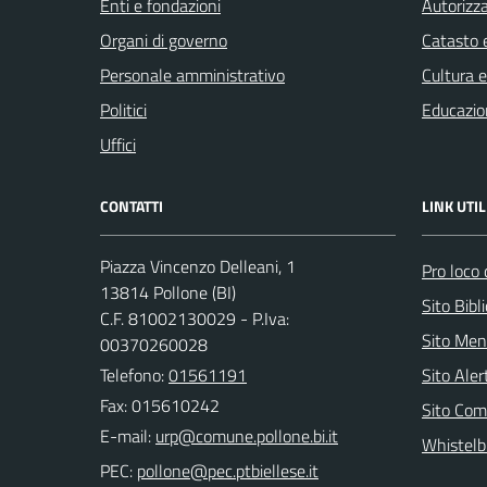
Enti e fondazioni
Autorizza
Organi di governo
Catasto e
Personale amministrativo
Cultura 
Politici
Educazio
Uffici
CONTATTI
LINK UTIL
Piazza Vincenzo Delleani, 1
Pro loco 
13814 Pollone (BI)
Sito Bibl
C.F. 81002130029 - P.Iva:
Sito Men
00370260028
Telefono:
01561191
Sito Ale
Fax: 015610242
Sito Com
E-mail:
Whistelb
PEC: