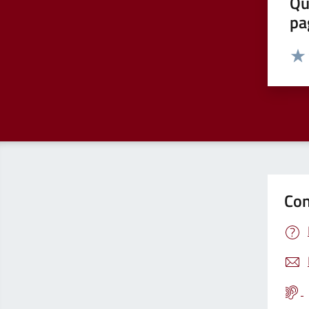
Qu
pa
Valut
Valu
Con