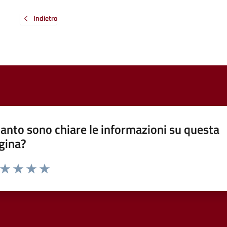
Indietro
anto sono chiare le informazioni su questa
gina?
a da 1 a 5 stelle la pagina
ta 1 stelle su 5
Valuta 2 stelle su 5
Valuta 3 stelle su 5
Valuta 4 stelle su 5
Valuta 5 stelle su 5