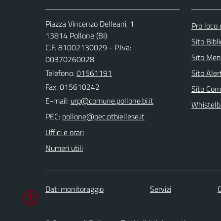
Piazza Vincenzo Delleani, 1
Pro loco 
13814 Pollone (BI)
Sito Bibl
C.F. 81002130029 - P.Iva:
Sito Men
00370260028
Telefono:
01561191
Sito Ale
Fax: 015610242
Sito Com
E-mail:
Whistelb
PEC:
Uffici e orari
Numeri utili
Dati monitoraggio
Servizi
C