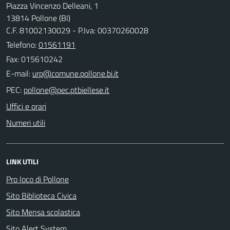
Piazza Vincenzo Delleani, 1
13814 Pollone (BI)
C.F. 81002130029 - P.Iva: 00370260028
Telefono:
01561191
Fax: 015610242
E-mail:
PEC:
Uffici e orari
Numeri utili
LINK UTILI
Pro loco di Pollone
Sito Biblioteca Civica
Sito Mensa scolastica
Sito Alert System