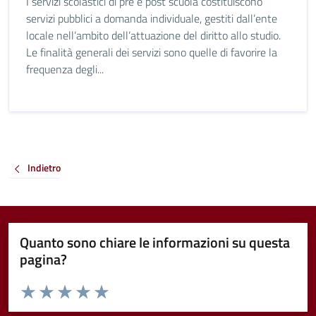
I servizi scolastici di pre e post scuola costituiscono
servizi pubblici a domanda individuale, gestiti dall’ente
locale nell’ambito dell’attuazione del diritto allo studio.
Le finalità generali dei servizi sono quelle di favorire la
frequenza degli...
Indietro
Quanto sono chiare le informazioni su questa
pagina?
Valuta da 1 a 5 stelle la pagina
Valuta 1 stelle su 5
Valuta 2 stelle su 5
Valuta 3 stelle su 5
Valuta 4 stelle su 5
Valuta 5 stelle su 5