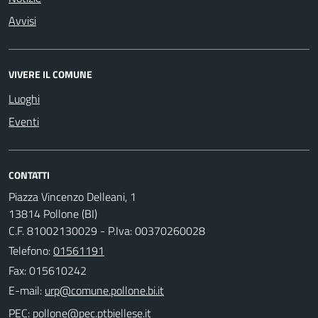
Avvisi
VIVERE IL COMUNE
Luoghi
Eventi
CONTATTI
Piazza Vincenzo Delleani, 1
13814 Pollone (BI)
C.F. 81002130029 - P.Iva: 00370260028
Telefono:
01561191
Fax: 015610242
E-mail:
PEC: